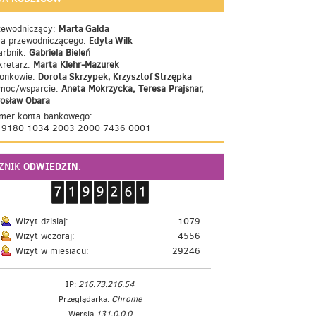
Marta Gałda
zewodniczący:
Edyta Wilk
ca przewodniczącego:
arbnik:
Gabriela Bieleń
kretarz:
Marta Klehr-Mazurek
Dorota Skrzypek, Krzysztof Strzępka
łonkowie:
moc/wsparcie:
Aneta Mokrzycka, Teresa Prajsnar,
rosław Obara
mer konta bankowego:
 9180 1034 2003 2000 7436 0001
ODWIEDZIN.
CZNIK
Wizyt dzisiaj:
1079
Wizyt wczoraj:
4556
Wizyt w miesiacu:
29246
IP:
216.73.216.54
Przeglądarka:
Chrome
Wersja
131.0.0.0