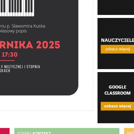
KONTAKT
SZYBKI
RA