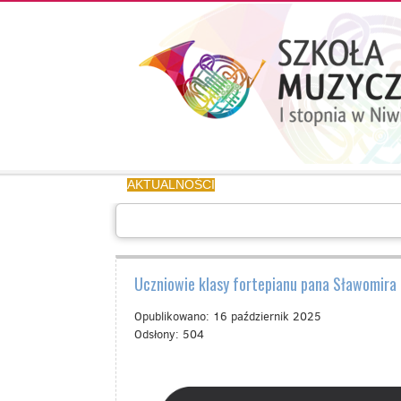
Aktualności
Kalendarz
UCZEŃ/RODZIC
AKTUALNOŚCI
KALENDARZ
UCZEŃ/RODZIC
GA
Galeria
Informacje
O
Uczniowie klasy fortepianu pana Sławomira 
SZKOLE
Opublikowano: 16 październik 2025
Kontakt
Odsłony: 504