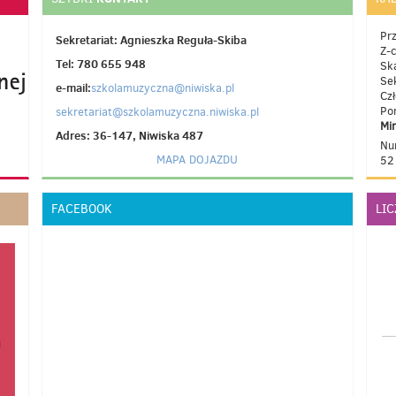
Pr
Sekretariat: Agnieszka Reguła-Skiba
Z-
Tel: 780 655 948
Sk
Se
e-mail:
szkolamuzyczna@niwiska.pl
Cz
Po
sekretariat@szkolamuzyczna.niwiska.pl
Mi
Adres: 36-147, Niwiska 487
Nu
MAPA DOJAZDU
52
FACEBOOK
LI