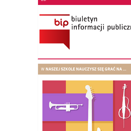
NASZEJ SZKOLE NAUCZYSZ SIĘ GRAĆ NA ...
W