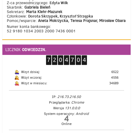
Edyta Wilk
Z-ca przewodniczącego:
Skarbnik:
Gabriela Bieleń
Sekretarz:
Marta Klehr-Mazurek
Dorota Skrzypek, Krzysztof Strzępka
Członkowie:
Pomoc/wsparcie:
Aneta Mokrzycka, Teresa Prajsnar, Mirosław Obara
Numer konta bankowego:
52 9180 1034 2003 2000 7436 0001
ODWIEDZIN.
LICZNIK
Wizyt dzisiaj:
6522
Wizyt wczoraj:
4556
Wizyt w miesiacu:
34689
IP:
216.73.216.50
Przeglądarka:
Chrome
Wersja
131.0.0.0
System operacyjny:
Android
4
Online