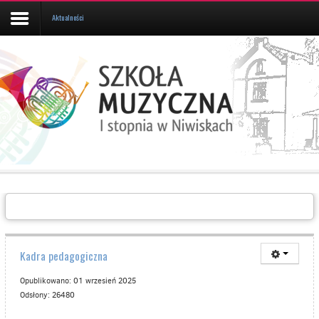
Aktualności
Aktualności
Kalendarz
UCZEŃ/RODZIC
Galeria
Informacje
O
SZKOLE
Kontakt
Kadra pedagogiczna
Opublikowano: 01 wrzesień 2025
Odsłony: 26480