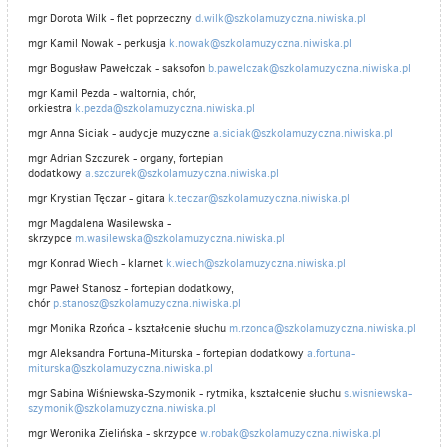
mgr Dorota Wilk - flet poprzeczny
d.wilk@szkolamuzyczna.niwiska.pl
mgr Kamil Nowak - perkusja
k.nowak@szkolamuzyczna.niwiska.pl
mgr Bogusław Pawełczak - saksofon
b.pawelczak@szkolamuzyczna.niwiska.pl
mgr Kamil Pezda - waltornia, chór,
orkiestra
k.pezda@szkolamuzyczna.niwiska.pl
mgr Anna Siciak - audycje muzyczne
a.siciak@szkolamuzyczna.niwiska.pl
mgr Adrian Szczurek - organy, fortepian
dodatkowy
a.szczurek@szkolamuzyczna.niwiska.pl
mgr Krystian Tęczar - gitara
k.teczar@szkolamuzyczna.niwiska.pl
mgr Magdalena Wasilewska -
skrzypce
m.wasilewska@szkolamuzyczna.niwiska.pl
mgr Konrad Wiech - klarnet
k.wiech@szkolamuzyczna.niwiska.pl
mgr Paweł Stanosz - fortepian dodatkowy,
chór
p.stanosz@szkolamuzyczna.niwiska.pl
mgr Monika Rzońca - kształcenie słuchu
m.rzonca@szkolamuzyczna.niwiska.pl
mgr Aleksandra Fortuna-Miturska - fortepian dodatkowy
a.fortuna-
miturska@szkolamuzyczna.niwiska.pl
mgr Sabina Wiśniewska-Szymonik - rytmika, kształcenie słuchu
s.wisniewska-
szymonik@szkolamuzyczna.niwiska.pl
mgr Weronika Zielińska - skrzypce
w.robak@szkolamuzyczna.niwiska.pl