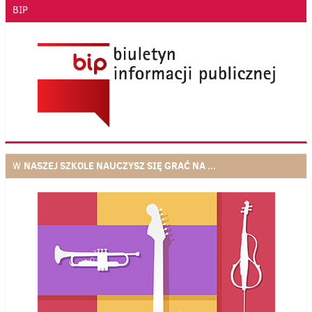
BIP
NASZEJ SZKOLE NAUCZYSZ SIĘ GRAĆ NA ...
W