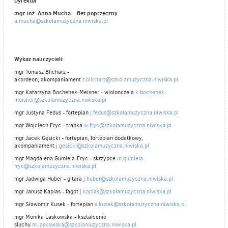
Dyrektor
mgr inż. Anna Mucha – flet poprzeczny
a.mucha@szkolamuzyczna.niwiska.pl
Wykaz nauczycieli:
mgr Tomasz Blicharz -
akordeon, akompaniament
t.blicharz@szkolamuzyczna.niwiska.pl
mgr Katarzyna Bochenek-Meisner - wiolonczela
k.bochenek-
meisner@szkolamuzyczna.niwiska.pl
mgr Justyna Fedus - fortepian
j.fedus@szkolamuzyczna.niwiska.pl
mgr Wojciech Fryc - trąbka
w.fryc@szkolamuzyczna.niwiska.pl
mgr Jacek Gęsicki - fortepian, fortepian dodatkowy,
akompaniament
j.gesicki@szkolamuzyczna.niwiska.pl
mgr Magdalena Gumiela-Fryc - skrzypce
m.gumiela-
fryc@szkolamuzyczna.niwiska.pl
mgr Jadwiga Huber - gitara
j.huber@szkolamuzyczna.niwiska.pl
mgr Janusz Kapias - fagot
j.kapias@szkolamuzyczna.niwiska.pl
mgr Sławomir Kusek - fortepian
s.kusek@szkolamuzyczna.niwiska.pl
mgr Monika Laskowska - kształcenie
słuchu
m.laskowska@szkolamuzyczna.niwiska.pl