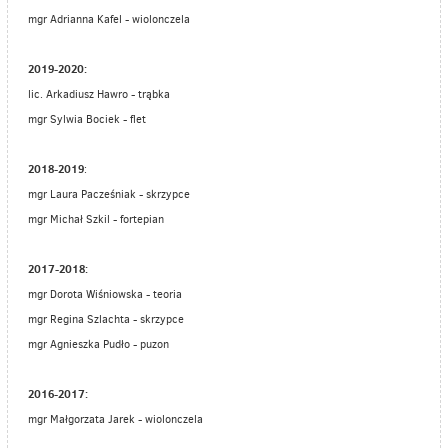
mgr Adrianna Kafel - wiolonczela
2019-2020:
lic. Arkadiusz Hawro - trąbka
mgr Sylwia Bociek - flet
2018-2019
:
mgr Laura Pacześniak - skrzypce
mgr Michał Szkil - fortepian
2017-2018:
mgr Dorota Wiśniowska - teoria
mgr Regina Szlachta - skrzypce
mgr Agnieszka Pudło - puzon
2016-2017:
mgr Małgorzata Jarek - wiolonczela