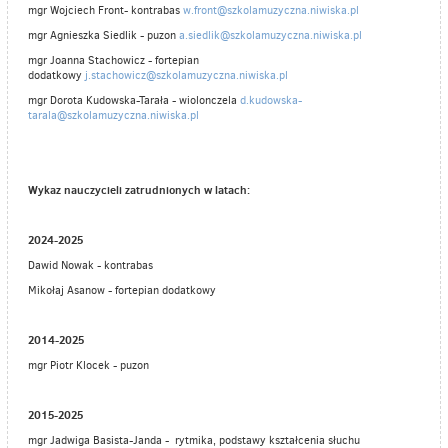
mgr Wojciech Front- kontrabas
w.front@szkolamuzyczna.niwiska.pl
mgr Agnieszka Siedlik - puzon
a.siedlik@szkolamuzyczna.niwiska.pl
mgr Joanna Stachowicz - fortepian
dodatkowy
j.stachowicz@szkolamuzyczna.niwiska.pl
mgr Dorota Kudowska-Tarała - wiolonczela
d.kudowska-
tarala@szkolamuzyczna.niwiska.pl
Wykaz nauczycieli zatrudnionych w latach:
2024-2025
Dawid Nowak - kontrabas
Mikołaj Asanow - fortepian dodatkowy
2014-2025
mgr Piotr Klocek - puzon
2015-2025
mgr Jadwiga Basista-Janda - rytmika, podstawy kształcenia słuchu