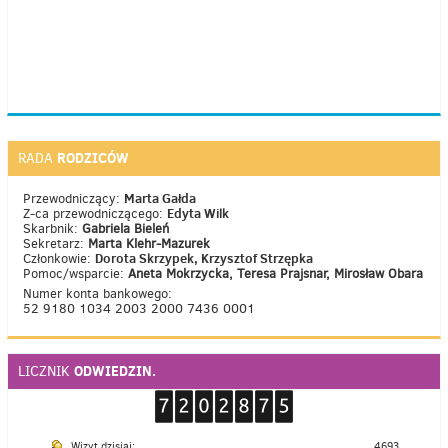
RODZICÓW
RADA
Marta Gałda
Przewodniczący:
Edyta Wilk
Z-ca przewodniczącego:
Skarbnik:
Gabriela Bieleń
Sekretarz:
Marta Klehr-Mazurek
Dorota Skrzypek, Krzysztof Strzępka
Członkowie:
Pomoc/wsparcie:
Aneta Mokrzycka, Teresa Prajsnar, Mirosław Obara
Numer konta bankowego:
52 9180 1034 2003 2000 7436 0001
ODWIEDZIN.
LICZNIK
Wizyt dzisiaj:
4693