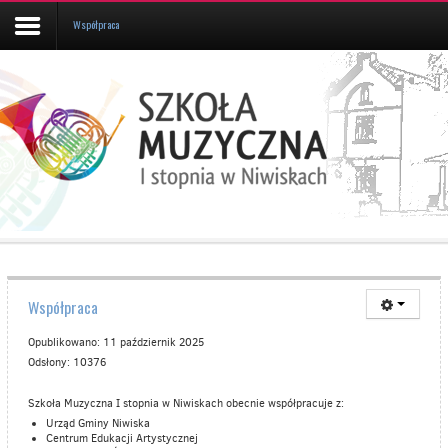
Współpraca
Aktualności
Kalendarz
UCZEŃ/RODZIC
Galeria
Informacje
O
Współpraca
SZKOLE
Kontakt
Opublikowano: 11 październik 2025
Odsłony: 10376
Szkoła Muzyczna I stopnia w Niwiskach obecnie współpracuje z:
Urząd Gminy Niwiska
Centrum Edukacji Artystycznej