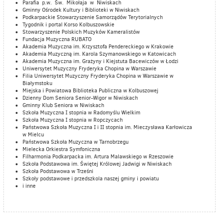
Parafia p.w. Św. Mikołaja w Niwiskach
Gminny Ośrodek Kultury i Biblioteki w Niwiskach
Podkarpackie Stowarzyszenie Samorządów Terytorialnych
Tygodnik i portal Korso Kolbuszowskie
Stowarzyszenie Polskich Muzyków Kameralistów
Fundacja Muzyczna RUBATO
Akademia Muzyczna im. Krzysztofa Pendereckiego w Krakowie
Akademia Muzyczną im. Karola Szymanowskiego w Katowicach
Akademia Muzyczna im. Grażyny i Kiejstuta Bacewiczów w Łodzi
Uniwersytet Muzyczny Fryderyka Chopina w Warszawie
Filia Uniwersytet Muzyczny Fryderyka Chopina w Warszawie w
Białymstoku
Miejska i Powiatowa Biblioteka Publiczna w Kolbuszowej
Dzienny Dom Seniora Senior-Wigor w Niwiskach
Gminny Klub Seniora w Niwiskach
Szkoła Muzyczna I stopnia w Radomyślu Wielkim
Szkoła Muzyczna I stopnia w Ropczycach
Państwowa Szkoła Muzyczna I i II stopnia im. Mieczysława Karłowicza
w Mielcu
Państwowa Szkoła Muzyczna w Tarnobrzegu
Mielecka Orkiestra Symfoniczna
Filharmonia Podkarpacka im. Artura Malawskiego w Rzeszowie
Szkoła Podstawowa im. Świętej Królowej Jadwigi w Niwiskach
Szkoła Podstawowa w Trześni
Szkoły podstawowe i przedszkola naszej gminy i powiatu
i inne