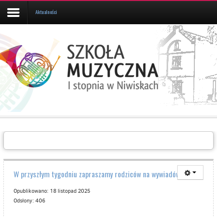
Aktualności
Aktualności
Kalendarz
UCZEŃ/RODZIC
Galeria
Informacje
O
SZKOLE
Kontakt
W przyszłym tygodniu zapraszamy rodziców na wywiadówkę 📝
Opublikowano: 18 listopad 2025
Odsłony: 406