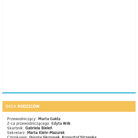
RODZICÓW
RADA
Marta Gałda
Przewodniczący:
Edyta Wilk
Z-ca przewodniczącego:
Skarbnik:
Gabriela Bieleń
Sekretarz:
Marta Klehr-Mazurek
Dorota Skrzypek, Krzysztof Strzępka
Członkowie: