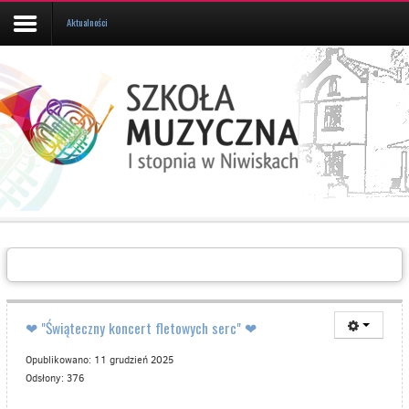
Aktualności
Aktualności
Kalendarz
UCZEŃ/RODZIC
Galeria
Informacje
O
SZKOLE
Kontakt
❤ "Świąteczny koncert fletowych serc" ❤
Opublikowano: 11 grudzień 2025
Odsłony: 376