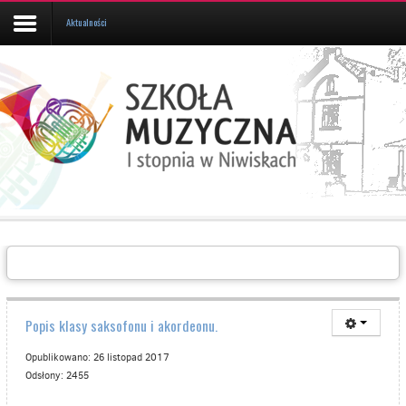
Aktualności
Aktualności
Kalendarz
UCZEŃ/RODZIC
Galeria
Informacje
O
SZKOLE
Kontakt
Popis klasy saksofonu i akordeonu.
Opublikowano: 26 listopad 2017
Odsłony: 2455