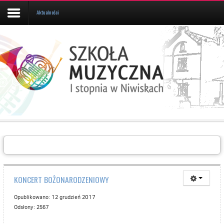
Aktualności
Aktualności
Kalendarz
UCZEŃ/RODZIC
Galeria
Informacje
O
SZKOLE
Kontakt
KONCERT BOŻONARODZENIOWY
Opublikowano: 12 grudzień 2017
Odsłony: 2567