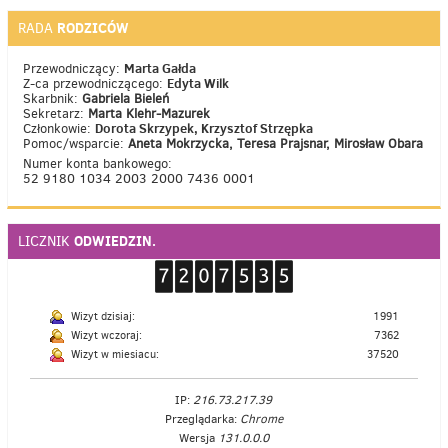
RODZICÓW
RADA
Marta Gałda
Przewodniczący:
Edyta Wilk
Z-ca przewodniczącego:
Skarbnik:
Gabriela Bieleń
Sekretarz:
Marta Klehr-Mazurek
Dorota Skrzypek, Krzysztof Strzępka
Członkowie:
Pomoc/wsparcie:
Aneta Mokrzycka, Teresa Prajsnar, Mirosław Obara
Numer konta bankowego:
52 9180 1034 2003 2000 7436 0001
ODWIEDZIN.
LICZNIK
Wizyt dzisiaj:
1991
Wizyt wczoraj:
7362
Wizyt w miesiacu:
37520
IP:
216.73.217.39
Przeglądarka:
Chrome
Wersja
131.0.0.0