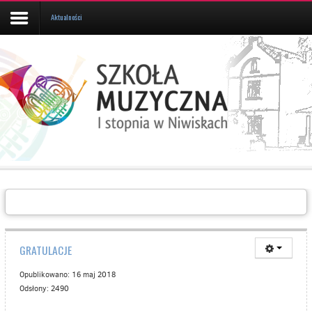
Aktualności
Aktualności
Kalendarz
UCZEŃ/RODZIC
Galeria
Informacje
O
SZKOLE
Kontakt
GRATULACJE
Opublikowano: 16 maj 2018
Odsłony: 2490