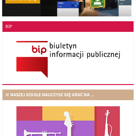
BIP
NASZEJ SZKOLE NAUCZYSZ SIĘ GRAĆ NA ...
W