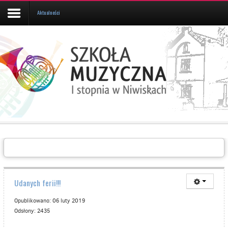
Aktualności
Aktualności
Kalendarz
UCZEŃ/RODZIC
Galeria
Informacje
O
SZKOLE
Kontakt
Udanych ferii!!!
Opublikowano: 06 luty 2019
Odsłony: 2435