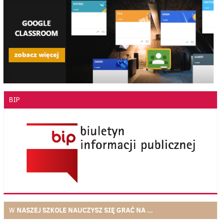
BIP
NASZEJ SZKOLE NAUCZYSZ SIĘ GRAĆ NA ...
W