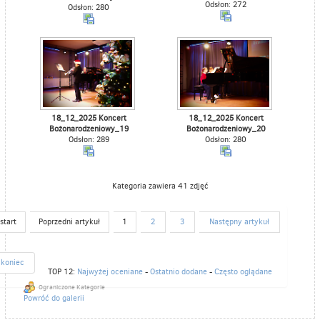
Odsłon: 272
Odsłon: 280
18_12_2025 Koncert
18_12_2025 Koncert
Bożonarodzeniowy_19
Bożonarodzeniowy_20
Odsłon: 289
Odsłon: 280
Kategoria zawiera 41 zdjęć
start
Poprzedni artykuł
1
2
3
Następny artykuł
koniec
TOP 12:
Najwyżej oceniane
-
Ostatnio dodane
-
Często oglądane
Ograniczone Kategorie
Powróć do galerii