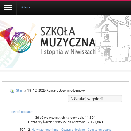
Galeria
Aktualności
Kalendarz
UCZEŃ/RODZIC
Galeria
Informacje
O
SZKOLE
Start
» 18_12_2025 Koncert Bożonarodzeniowy
Kontakt
Powróć do galerii
Zdjęć we wszystkich kategoriach: 11,304
Liczba wyświetleń wszystkich obrazów: 12,121,840
TOP 12:
Najwyżej oceniane
-
Ostatnio dodane
-
Często oglądane