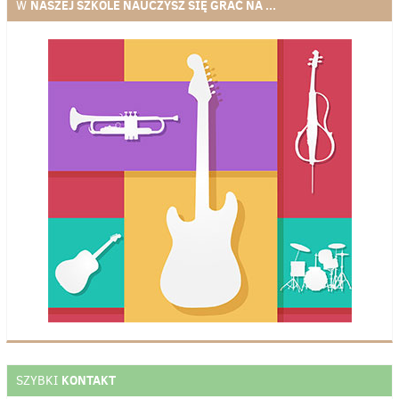
NASZEJ SZKOLE NAUCZYSZ SIĘ GRAĆ NA ...
W
KONTAKT
SZYBKI