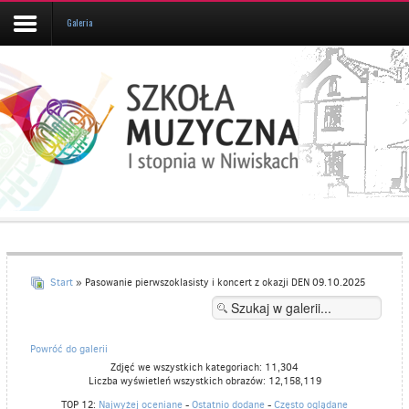
Galeria
Aktualności
Kalendarz
UCZEŃ/RODZIC
Galeria
Informacje
O
SZKOLE
Start
» Pasowanie pierwszoklasisty i koncert z okazji DEN 09.10.2025
Kontakt
Powróć do galerii
Zdjęć we wszystkich kategoriach: 11,304
Liczba wyświetleń wszystkich obrazów: 12,158,119
TOP 12:
Najwyżej oceniane
-
Ostatnio dodane
-
Często oglądane