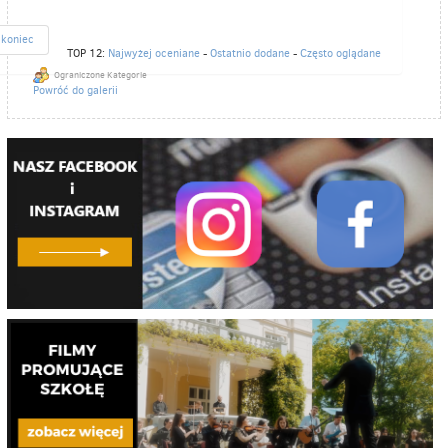
koniec
TOP 12:
Najwyżej oceniane
-
Ostatnio dodane
-
Często oglądane
Ograniczone Kategorie
Powróć do galerii