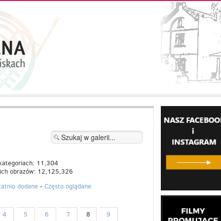
kategoriach: 11,304
kich obrazów: 12,125,326
tatnio dodane
-
Często oglądane
4
5
6
7
8
9