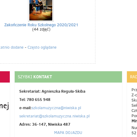
Zakończenie Roku Szkolnego 2020/2021
(44 zdjęć)
tatnio dodane
-
Często oglądane
KONTAKT
SZYBKI
RA
Pr
Sekretariat: Agnieszka Reguła-Skiba
Z-
Tel: 780 655 948
Sk
Se
e-mail:
szkolamuzyczna@niwiska.pl
Cz
Po
sekretariat@szkolamuzyczna.niwiska.pl
Mi
Adres: 36-147, Niwiska 487
Nu
MAPA DOJAZDU
52