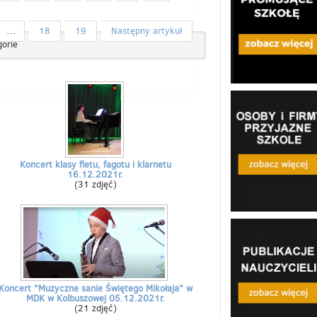
…
18
19
Następny artykuł
orie
Koncert klasy fletu, fagotu i klarnetu
16.12.2021r.
(31 zdjęć)
Koncert "Muzyczne sanie Świętego Mikołaja" w
MDK w Kolbuszowej 05.12.2021r.
(21 zdjęć)