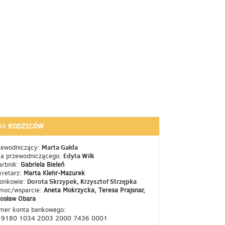
RODZICÓW
DA
Marta Gałda
zewodniczący:
Edyta Wilk
ca przewodniczącego:
arbnik:
Gabriela Bieleń
kretarz:
Marta Klehr-Mazurek
Dorota Skrzypek, Krzysztof Strzępka
łonkowie:
moc/wsparcie:
Aneta Mokrzycka, Teresa Prajsnar,
rosław Obara
mer konta bankowego:
 9180 1034 2003 2000 7436 0001