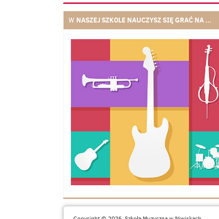
NASZEJ SZKOLE NAUCZYSZ SIĘ GRAĆ NA ...
W
Copyright © 2026. Szkoła Muzyczna w Niwiskach.