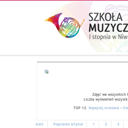
Aktualności
Kalendarz
UCZEŃ/RODZIC
Galeria
Informacje
O
SZKOLE
Zdjęć we wszystkich 
Liczba wyświetleń wszyst
Kontakt
TOP 12:
Najwyżej oceniane
-
Os
start
Poprzedni artykuł
1
2
3